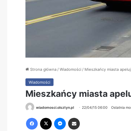
Strona główna
/
Wiadomości
/
Mieszkańcy miasta apelują:
Wiadomości
Mieszkańcy miasta apeluj
wiadomosci.olsztyn.pl
22/04/15 06:00
Ostatnia mo
Facebook
X
Messenger
Share via Email