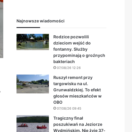
Najnowsze wiadomości
Rodzice pozwolili
dzieciom wejść do
fontanny. Służby
przypominają o groźnych
bakteriach
07/08/26 12:26
Ruszył remont przy
targowisku na ul.
Grunwaldzkiej. To efekt
”
głosów mieszkańców w
OBO
07/08/26 09:45
Tragiczny finał
poszukiwań na Jeziorze
Wydmińskim. Nie żyje 37-