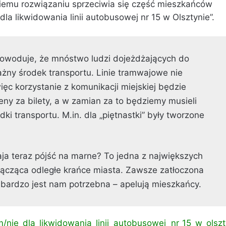
 Takiemu rozwiązaniu sprzeciwia się część mieszkańców
dla likwidowania linii autobusowej nr 15 w Olsztynie”.
 spowoduje, że mnóstwo ludzi dojeżdżających do
ważny środek transportu. Linie tramwajowe nie
więc korzystanie z komunikacji miejskiej będzie
ny za bilety, a w zamian za to będziemy musieli
dki transportu. M.in. dla „piętnastki” były tworzone
aja teraz pójść na marne? To jedna z największych
 łącząca odległe krańce miasta. Zawsze zatłoczona
 bardzo jest nam potrzebna – apelują mieszkańcy.
m/
nie_dla_likwidowania_linii_
autobusowej_nr_15_w_olszt