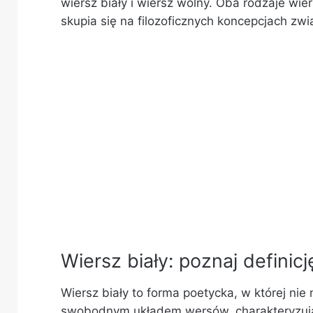
wiersz biały i wiersz wolny. Oba rodzaje wie
skupia się na filozoficznych koncepcjach zw
Wiersz biały: poznaj definicj
Wiersz biały to forma poetycka, w której ni
swobodnym układem wersów, charakteryzują