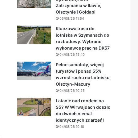
Zatrzymania w Iławie,
Olsztynie i Gołdapi
05/08/26 11:54
Kluczowa trasa do
lotniska w Szymanach do
rozbudowy. Wybrano
wykonawcę prac na DK57
04/08/26 15:40
Pełne samoloty, więcej
turystów i ponad 55%
wzrost ruchu na Lotnisku
Olsztyn-Mazury
04/08/26 10:25
Latanie nad rondem na
S5? W Wirwajdach doszło
do dwóch niemal
identycznych zdarzeń!
04/08/26 10:18
a