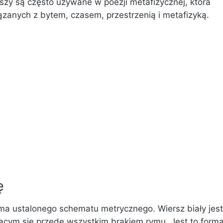
rszy są często używane w poezji metafizycznej, która
iązanych z bytem, czasem, przestrzenią i metafizyką.
ę
e ma ustalonego schematu metrycznego. Wiersz biały jest
cym się przede wszystkim brakiem rymu. Jest to form