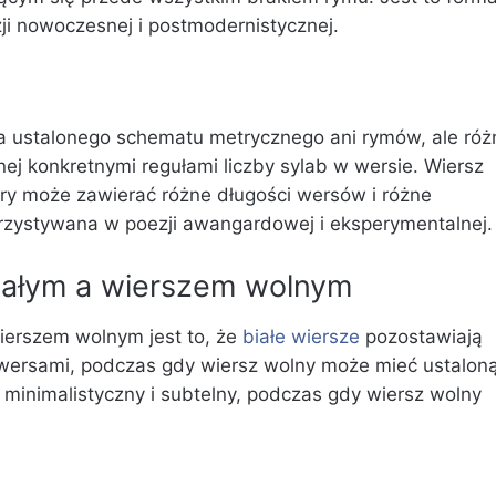
i nowoczesnej i postmodernistycznej.
ma ustalonego schematu metrycznego ani rymów, ale róż
nej konkretnymi regułami liczby sylab w wersie.
Wiersz
y może zawierać różne długości wersów i różne
orzystywana w poezji awangardowej i eksperymentalnej.
iałym a wierszem wolnym
ierszem wolnym jest to, że
białe wiersze
pozostawiają
 wersami, podczas gdy wiersz wolny może mieć ustalon
ej minimalistyczny i subtelny, podczas gdy wiersz wolny