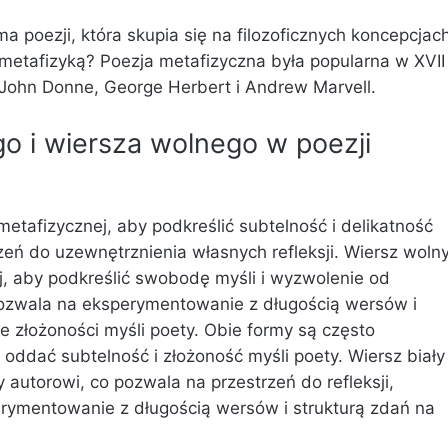
ma poezji, która skupia się na filozoficznych koncepcjac
 metafizyką? Poezja metafizyczna była popularna w XVII
n. John Donne, George Herbert i Andrew Marvell.
o i wiersza wolnego w poezji
metafizycznej, aby podkreślić subtelność i delikatność
rzeń do uzewnętrznienia własnych refleksji.
Wiersz woln
ej, aby podkreślić swobodę myśli i wyzwolenie od
pozwala na eksperymentowanie z długością wersów i
e złożoności myśli poety.
Obie formy są często
oddać subtelność i złożoność myśli poety. Wiersz biały
utorowi, co pozwala na przestrzeń do refleksji,
rymentowanie z długością wersów i strukturą zdań na