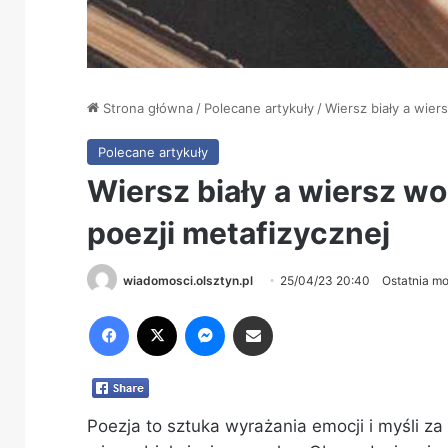
Strona główna
/
Polecane artykuły
/
Wiersz biały a wier
Polecane artykuły
Wiersz biały a wiersz wo
poezji metafizycznej
wiadomosci.olsztyn.pl
25/04/23 20:40
Ostatnia mo
Facebook
X
Messenger
Share via Email
Poezja to sztuka wyrażania emocji i myśli z