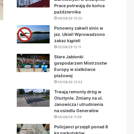
Prace potrwają do końca
października
06/08/26 10:20
Ponowny zakwit sinic w
jez. Ukiel! Wprowadzono
zakaz kąpieli
05/08/26 12:11
Stare Jabłonki
gospodarzem Mistrzostw
Europy w siatkówce
plażowej
05/08/26 12:03
Trwają remonty dróg w
Olsztynie. Zmiany na ul.
Janowicza i utrudnienia
na osiedlu Generałów
05/08/26 11:59
Policjanci przejęli ponad 8
kg narkotyków.