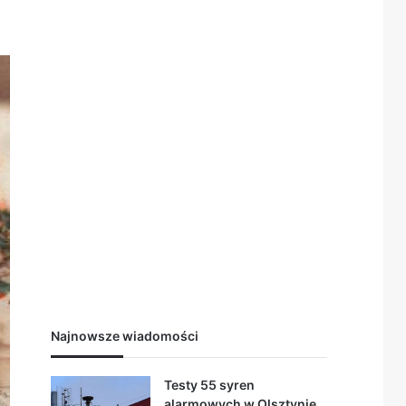
Najnowsze wiadomości
Testy 55 syren
alarmowych w Olsztynie.