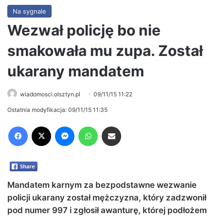
Na sygnale
Wezwał policję bo nie
smakowała mu zupa. Został
ukarany mandatem
wiadomosci.olsztyn.pl
09/11/15 11:22
Ostatnia modyfikacja: 09/11/15 11:35
Facebook
X
Messenger
WhatsApp
Share via Email
Mandatem karnym za bezpodstawne wezwanie
policji ukarany został mężczyzna, który zadzwonił
pod numer 997 i zgłosił awanturę, której podłożem