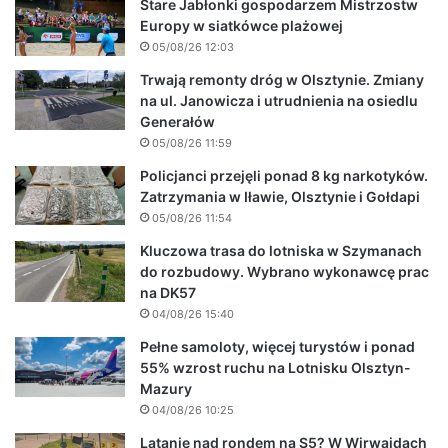
Stare Jabłonki gospodarzem Mistrzostw
Europy w siatkówce plażowej
05/08/26 12:03
Trwają remonty dróg w Olsztynie. Zmiany
na ul. Janowicza i utrudnienia na osiedlu
Generałów
05/08/26 11:59
Policjanci przejęli ponad 8 kg narkotyków.
Zatrzymania w Iławie, Olsztynie i Gołdapi
05/08/26 11:54
Kluczowa trasa do lotniska w Szymanach
do rozbudowy. Wybrano wykonawcę prac
na DK57
04/08/26 15:40
Pełne samoloty, więcej turystów i ponad
55% wzrost ruchu na Lotnisku Olsztyn-
Mazury
04/08/26 10:25
Latanie nad rondem na S5? W Wirwajdach