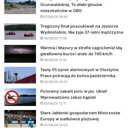
Grunwaldzkiej. To efekt głosów
mieszkańców w OBO
07/08/26 09:45
Tragiczny finał poszukiwań na Jeziorze
Wydmińskim. Nie żyje 37-letni mężczyzna
06/08/26 11:39
Warmia i Mazury w strefie zagrożenia! Idą
gwałtowne burze i wiatr do 100 km/h
06/08/26 11:30
Testy 55 syren alarmowych w Olsztynie.
Prace potrwają do końca października
06/08/26 10:20
Ponowny zakwit sinic w jez. Ukiel!
Wprowadzono zakaz kąpieli
05/08/26 12:11
Stare Jabłonki gospodarzem Mistrzostw
Europy w siatkówce plażowej
05/08/26 12:03