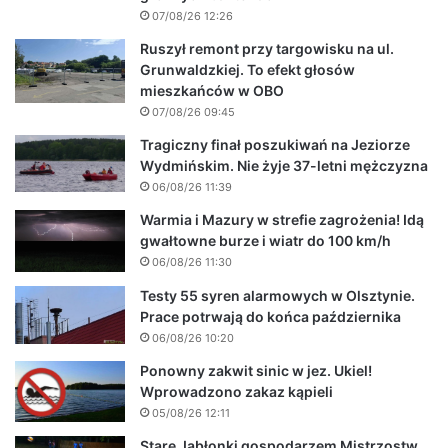
07/08/26 12:26
Ruszył remont przy targowisku na ul.
Grunwaldzkiej. To efekt głosów
mieszkańców w OBO
07/08/26 09:45
Tragiczny finał poszukiwań na Jeziorze
Wydmińskim. Nie żyje 37-letni mężczyzna
06/08/26 11:39
Warmia i Mazury w strefie zagrożenia! Idą
gwałtowne burze i wiatr do 100 km/h
06/08/26 11:30
Testy 55 syren alarmowych w Olsztynie.
Prace potrwają do końca października
06/08/26 10:20
Ponowny zakwit sinic w jez. Ukiel!
Wprowadzono zakaz kąpieli
05/08/26 12:11
Stare Jabłonki gospodarzem Mistrzostw