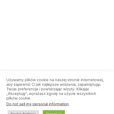
Używamy plików cookie na naszej stronie internetowej,
aby zapewnić Ci jak najlepsze wrażenia, zapamiętując
Twoje preferencje i powtarzając wizyty. Klikając
„Akceptuję”, wyrażasz zgodę na użycie wszystkich
plików cookie.
© 2013-2026, All Rights Reserved. Wszelkie prawa zastrzeżone. |
Do not sell my personal information
.
Wiadomosci.Olsztyn.pl