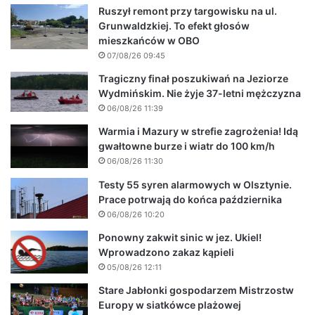
Ruszył remont przy targowisku na ul.
Grunwaldzkiej. To efekt głosów
mieszkańców w OBO
07/08/26 09:45
Tragiczny finał poszukiwań na Jeziorze
Wydmińskim. Nie żyje 37-letni mężczyzna
06/08/26 11:39
Warmia i Mazury w strefie zagrożenia! Idą
gwałtowne burze i wiatr do 100 km/h
06/08/26 11:30
Testy 55 syren alarmowych w Olsztynie.
Prace potrwają do końca października
06/08/26 10:20
Ponowny zakwit sinic w jez. Ukiel!
Wprowadzono zakaz kąpieli
05/08/26 12:11
Stare Jabłonki gospodarzem Mistrzostw
Europy w siatkówce plażowej