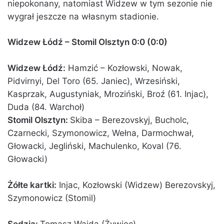
niepokonany, natomiast Widzew w tym sezonie nie
wygrał jeszcze na własnym stadionie.
Widzew Łódź – Stomil Olsztyn 0:0 (0:0)
Widzew Łódź:
Hamzić – Kozłowski, Nowak,
Pidvirnyi, Del Toro (65. Janiec), Wrzesiński,
Kasprzak, Augustyniak, Mroziński, Broź (61. Injac),
Duda (84. Warchoł)
Stomil Olsztyn:
Skiba – Berezovskyj, Bucholc,
Czarnecki, Szymonowicz, Wełna, Darmochwał,
Głowacki, Jegliński, Machulenko, Koval (76.
Głowacki)
Żółte kartki:
Injac, Kozłowski (Widzew) Berezovskyj,
Szymonowicz (Stomil)
Sędzia:
Tomasz Wajda (Żywiec)