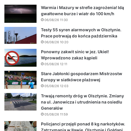
Warmia i Mazury w strefie zagrożenia! Idą
gwałtowne burze i wiatr do 100 km/h
06/08/26 11:30
Testy 55 syren alarmowych w Olsztynie.
Prace potrwają do końca października
06/08/26 10:20
Ponowny zakwit sinic w jez. Ukiel!
Wprowadzono zakaz kąpieli
05/08/26 12:11
Stare Jabłonki gospodarzem Mistrzostw
Europy w siatkówce plażowej
05/08/26 12:03
Trwają remonty dróg w Olsztynie. Zmiany
na ul. Janowicza i utrudnienia na osiedlu
Generałów
05/08/26 11:59
Policjanci przejęli ponad 8 kg narkotyków.
Zatrzymania w Iławie, Olsztynie i Gołdapi