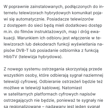
W po­praw­nie za­in­sta­lo­wa­nych, pod­łą­czo­nych do in­
ter­ne­tu te­le­wi­zo­rach hy­bry­do­wych ko­mu­ni­kat po­ja­
wi się au­to­ma­tycz­nie. Po­sia­da­cze te­le­wi­zo­rów
z do­stę­pem do sieci będą mieli do­dat­ko­wo do­stęp
m.​in. do fil­mów in­struk­ta­żo­wych, map i dróg ewa­
ku­acji. Wa­run­kiem ich od­bio­ru jest włą­cze­nie w te­
le­wi­zo­rach lub de­ko­de­rach funk­cji wy­świe­tla­nia na­
pi­sów DVB-T lub po­sia­da­nie od­bior­ni­ka z funk­cją
HbbTV (te­le­wi­zja hy­bry­do­wa).
Z nowego systemu ostrzegania skorzystają przede
wszystkim osoby, które odbierają sygnał naziemnej
telewizji cyfrowej. Odbieranie ostrzeżeń będzie też
możliwe w telewizji kablowej. Natomiast
w satelitarnych platformach cyfrowych napisów
ostrzegających nie będzie, ponieważ te sygnały nie
są regionalizowane – nadawany jest jeden sygnał