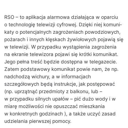
RSO – to apli­ka­cja alar­mo­wa dzia­ła­ją­ca w opar­ciu
o tech­no­lo­gię te­le­wi­zji cy­fro­wej. Dzię­ki niej ko­mu­ni­
ka­ty o po­ten­cjal­nych za­gro­że­niach po­wo­dzio­wych,
po­ża­rach i in­nych klę­skach ży­wio­ło­wych po­ja­wią się
w te­le­wi­zji. W przy­pad­ku wy­stą­pie­nia za­gro­że­nia
na ekra­nie te­le­wi­zo­ra po­ja­wi się krót­ki ko­mu­ni­kat.
Jego pełna treść bę­dzie do­stęp­na w te­le­ga­ze­cie.
Zatem podstawowy komunikat powie nam, że np.
nadchodzą wichury, a w informacjach
szczegółowych będą instrukcje, jak postępować
(np. uprzątnąć przedmioty z balkonu, lub –
w przypadku silnych upałów – pić dużo wody i w
miarę możliwości nie opuszczać mieszkania
w konkretnych godzinach ), a także uczyć zasad
udzielania pierwszej pomocy.