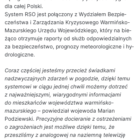
dla całej Polski.
Sys­tem RSO jest po­łą­czo­ny z Wy­dzia­łem Bez­pie­
czeń­stwa i Za­rzą­dza­nia Kry­zy­so­we­go Warmińsko-
Mazurskiego Urzę­du Wo­je­wódz­kie­go, który na bie­
żą­co otrzy­mu­je ra­por­ty od służb od­po­wie­dzial­nych
za bez­pie­czeń­stwo, pro­gno­zy me­te­oro­lo­gicz­ne i hy­
dro­lo­gicz­ne.
Coraz częściej jesteśmy przecież świadkami
nadzwyczajnych zdarzeń w pogodzie, dzięki temu
systemowi
w ciągu jed­nej chwi­li mo­że­my do­trzeć
z naj­waż­niej­szy­mi, wia­ry­god­ny­mi in­for­ma­cja­mi
do miesz­kań­ców wo­je­wódz­twa warmińsko-
mazurskiego
– po­wie­dział wojewoda Marian
Podziewski.
Precyzyjne docieranie z ostrzeżeniami
o zagrożeniach jest możliwe dzięki temu, że
przeszliśmy z analogowej na naziemną telewizję