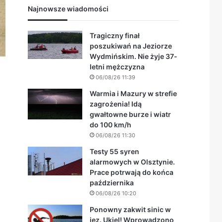
Najnowsze wiadomości
Tragiczny finał
poszukiwań na Jeziorze
Wydmińskim. Nie żyje 37-
letni mężczyzna
06/08/26 11:39
Warmia i Mazury w strefie
zagrożenia! Idą
gwałtowne burze i wiatr
do 100 km/h
06/08/26 11:30
Testy 55 syren
alarmowych w Olsztynie.
Prace potrwają do końca
października
06/08/26 10:20
Ponowny zakwit sinic w
jez. Ukiel! Wprowadzono