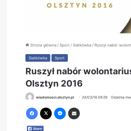
Strona główna
/
Sport
/
Siatkówka
/
Ruszył nabór wolont
Siatkówka
Sport
Ruszył nabór wolontariu
Olsztyn 2016
wiadomosci.olsztyn.pl
24/03/16 06:29
Ostatnia mo
Facebook
X
Messenger
Share via Email