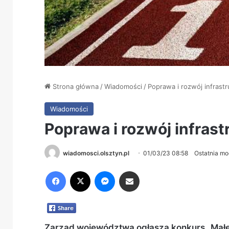
Strona główna
/
Wiadomości
/
Poprawa i rozwój infrast
Wiadomości
Poprawa i rozwój infrast
wiadomosci.olsztyn.pl
01/03/23 08:58
Ostatnia mo
Facebook
X
Messenger
Share via Email
Zarząd województwa ogłasza konkurs „Małe 