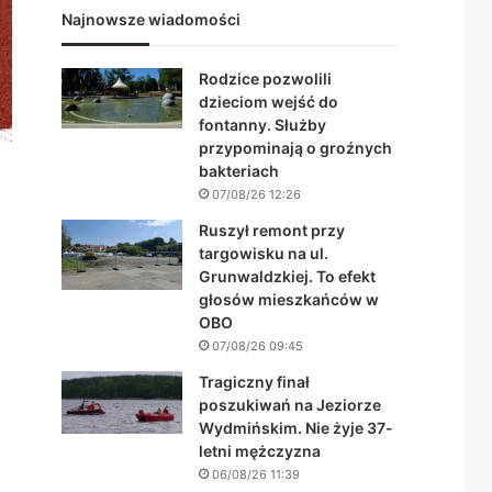
Najnowsze wiadomości
Rodzice pozwolili
dzieciom wejść do
fontanny. Służby
przypominają o groźnych
bakteriach
07/08/26 12:26
Ruszył remont przy
targowisku na ul.
Grunwaldzkiej. To efekt
głosów mieszkańców w
OBO
07/08/26 09:45
Tragiczny finał
poszukiwań na Jeziorze
Wydmińskim. Nie żyje 37-
letni mężczyzna
06/08/26 11:39