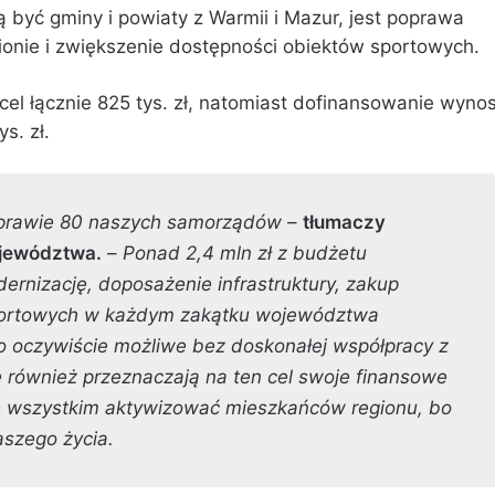
 być gminy i powiaty z Warmii i Mazur, jest poprawa
gionie i zwiększenie dostępności obiektów sportowych.
l łącznie 825 tys. zł, natomiast dofinansowanie wynos
s. zł.
o prawie 80 naszych samorządów
–
tłumaczy
ojewództwa.
–
Ponad 2,4 mln zł z budżetu
rnizację, doposażenie infrastruktury, zakup
sportowych w każdym zakątku województwa
o oczywiście możliwe bez doskonałej współpracy z
 również przeznaczają na ten cel swoje finansowe
de wszystkim aktywizować mieszkańców regionu, bo
aszego życia.