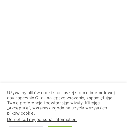
Używamy plików cookie na naszej stronie internetowej,
aby zapewnić Ci jak najlepsze wrażenia, zapamiętując
Twoje preferencje i powtarzając wizyty. Klikając
„Akceptuję”, wyrażasz zgodę na użycie wszystkich
plików cookie.
© 2013-2026, All Rights Reserved. Wszelkie prawa zastrzeżone. |
Do not sell my personal information
.
Wiadomosci.Olsztyn.pl