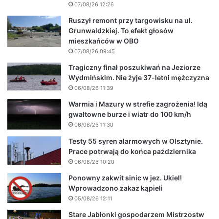
07/08/26 12:26
Ruszył remont przy targowisku na ul.
Grunwaldzkiej. To efekt głosów
mieszkańców w OBO
07/08/26 09:45
Tragiczny finał poszukiwań na Jeziorze
Wydmińskim. Nie żyje 37-letni mężczyzna
06/08/26 11:39
Warmia i Mazury w strefie zagrożenia! Idą
gwałtowne burze i wiatr do 100 km/h
06/08/26 11:30
Testy 55 syren alarmowych w Olsztynie.
Prace potrwają do końca października
06/08/26 10:20
Ponowny zakwit sinic w jez. Ukiel!
Wprowadzono zakaz kąpieli
05/08/26 12:11
Stare Jabłonki gospodarzem Mistrzostw