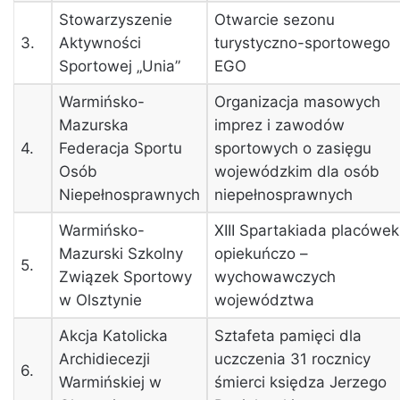
Stowarzyszenie
Otwarcie sezonu
3.
Aktywności
turystyczno-sportowego
Sportowej „Unia”
EGO
Warmińsko-
Organizacja masowych
Mazurska
imprez i zawodów
4.
Federacja Sportu
sportowych o zasięgu
Osób
wojewódzkim dla osób
Niepełnosprawnych
niepełnosprawnych
Warmińsko-
XIII Spartakiada placówek
Mazurski Szkolny
opiekuńczo –
5.
Związek Sportowy
wychowawczych
w Olsztynie
województwa
Akcja Katolicka
Sztafeta pamięci dla
Archidiecezji
uczczenia 31 rocznicy
6.
Warmińskiej w
śmierci księdza Jerzego