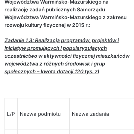
Województwa Warmińsko-Mazurskiego na
realizację zadań publicznych Samorządu
Województwa Warmińsko-Mazurskiego z zakresu
rozwoju kultury fizycznej w 2015 r.:
Zadanie 1.3: Realizacja programów, projektów i
inicjatyw promujących i popularyzujących
uczestnictwo w aktywności fizycznej mieszkańców
województwa z różnych środowisk i grup
społecznych – kwota dotacji 120 tys. zł
L/P
Nazwa podmiotu
Nazwa zadania