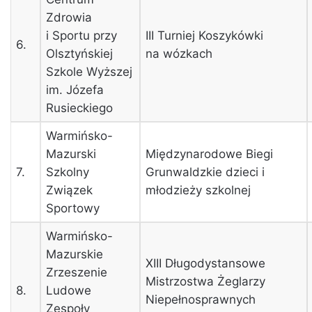
Zdrowia
i Sportu przy
III Turniej Koszykówki
6.
Olsztyńskiej
na wózkach
Szkole Wyższej
im. Józefa
Rusieckiego
Warmińsko-
Mazurski
Międzynarodowe Biegi
7.
Szkolny
Grunwaldzkie dzieci i
Związek
młodzieży szkolnej
Sportowy
Warmińsko-
Mazurskie
XIII Długodystansowe
Zrzeszenie
Mistrzostwa Żeglarzy
8.
Ludowe
Niepełnosprawnych
Zespoły