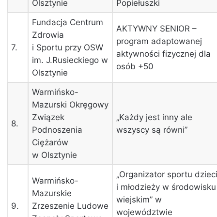
Olsztynie
Popiełuszki
Fundacja Centrum
AKTYWNY SENIOR –
Zdrowia
program adaptowanej
7.
i Sportu przy OSW
aktywności fizycznej dla
im. J.Rusieckiego w
osób +50
Olsztynie
Warmińsko-
Mazurski Okręgowy
Związek
„Każdy jest inny ale
8.
Podnoszenia
wszyscy są równi”
Ciężarów
w Olsztynie
„Organizator sportu dziec
Warmińsko-
i młodzieży w środowisku
Mazurskie
wiejskim” w
9.
Zrzeszenie Ludowe
województwie