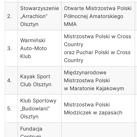
Stowarzyszenie
Otwarte Mistrzostwa Polski
2.
„Arrachion”
Północnej Amatorskiego
Olsztyn
MMA
Mistrzostwa Polski w Cross
Warmiński
Country
3.
Auto-Moto
oraz Puchar Polski w Cross
Klub
Country
Międzynarodowe
Kayak Sport
4.
Mistrzostwa Polski
Club Olsztyn
w Maratonie Kajakowym
Klub Sportowy
Mistrzostwa Polski
5.
„Budowlani”
Młodziczek w zapasach
Olsztyn
Fundacja
Centrum