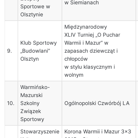
w Siemianach
Sportowe w
Olsztynie
Międzynarodowy
XLIV Turniej „O Puchar
Klub Sportowy
Warmii i Mazur” w
9.
„Budowlani”
zapasach dziewcząt i
Olsztyn
chłopców
w stylu klasycznym i
wolnym
Warmińsko-
Mazurski
10.
Szkolny
Ogólnopolski Czwórbój LA
Związek
Sportowy
Stowarzyszenie
Korona Warmii i Mazur 3×3