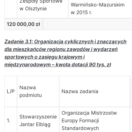
Zespoły Sportowe
Warmińsko-Mazurskim
w Olsztynie
w 2015 r.
120 000,00 zł
Zadanie 3.1: Organizacja cyklicznych i znaczących
dla mieszkańców regionu zawodów i wydarzeń
sportowych o zasięgu krajowym i
międzynarodowym – kwota dotacji 90 tys. zł
Nazwa
L/P
Nazwa zadania
podmiotu
Organizacja Mistrzostw
Stowarzyszenie
1.
Europy Formacji
Jantar Elbląg
Standardowych