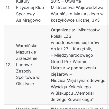
Kultury
2015 – Otwarte
11.
Fizycznej Klub
Mistrzostwa Województwa
Sportowy
Warmińsko-Mazurskiego w
As Mrągowo
koszykówce ulicznej 3×3
Organizacja:- Mistrzostw
Polski LZS
w podnoszeniu ciężarów
Warmińsko-
do lat 23 – Kurzętnik,
Mazurskie
– Międzynarodowego
Zrzeszenie
Grand Prix Warmii
12.
Ludowe
i Mazur w podnoszeniu
Zespoły
ciężarów –
Sportowe w
Nidzica,Międzynarodowego
Olsztynie
Wyścigu Kolarskiego
w Biskupcu „Memoriał
Jerzego Kowalskiego”