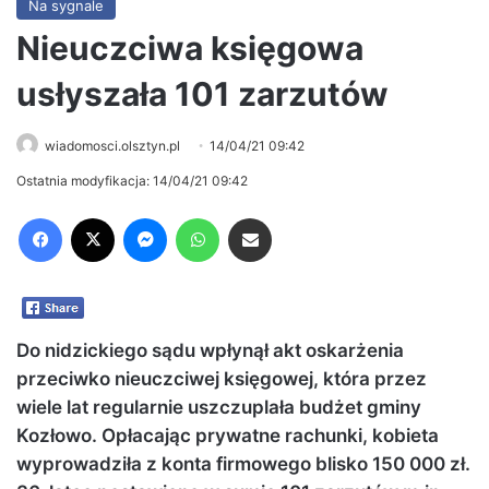
Na sygnale
Nieuczciwa księgowa
usłyszała 101 zarzutów
wiadomosci.olsztyn.pl
14/04/21 09:42
Ostatnia modyfikacja: 14/04/21 09:42
Facebook
X
Messenger
WhatsApp
Share via Email
Do nidzickiego sądu wpłynął akt oskarżenia
przeciwko nieuczciwej księgowej, która przez
wiele lat regularnie uszczuplała budżet gminy
Kozłowo. Opłacając prywatne rachunki, kobieta
wyprowadziła z konta firmowego blisko 150 000 zł.