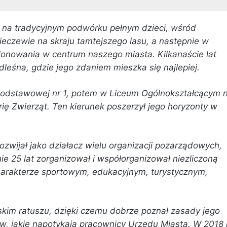
 na tradycyjnym podwórku pełnym dzieci, wśród
eczewie na skraju tamtejszego lasu, a następnie w
jonowania w centrum naszego miasta. Kilkanaście lat
odleśna, gdzie jego zdaniem mieszka się najlepiej.
 Podstawowej nr 1, potem w Liceum Ogólnokształcącym n
ię Zwierząt. Ten kierunek poszerzył jego horyzonty w
zwijał jako działacz wielu organizacji pozarządowych,
nie 25 lat zorganizował i współorganizował niezliczoną
harakterze sportowym, edukacyjnym, turystycznym,
ńskim ratuszu, dzięki czemu dobrze poznał zasady jego
, jakie napotykają pracownicy Urzędu Miasta. W 2018 r