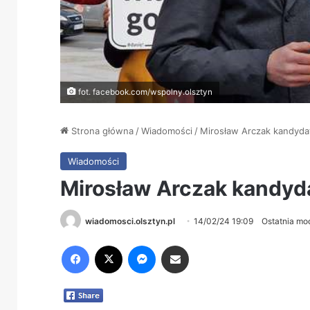
fot. facebook.com/wspolny.olsztyn
Strona główna
/
Wiadomości
/
Mirosław Arczak kandyda
Wiadomości
Mirosław Arczak kandyd
wiadomosci.olsztyn.pl
14/02/24 19:09
Ostatnia mod
Facebook
X
Messenger
Share via Email