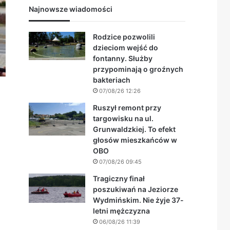
Najnowsze wiadomości
Rodzice pozwolili
dzieciom wejść do
fontanny. Służby
przypominają o groźnych
bakteriach
07/08/26 12:26
Ruszył remont przy
targowisku na ul.
Grunwaldzkiej. To efekt
głosów mieszkańców w
OBO
07/08/26 09:45
Tragiczny finał
poszukiwań na Jeziorze
Wydmińskim. Nie żyje 37-
letni mężczyzna
06/08/26 11:39