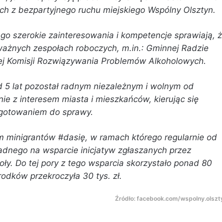
ch z bezpartyjnego ruchu miejskiego Wspólny Olsztyn.
go szerokie zainteresowania i kompetencje sprawiają, 
 ważnych zespołach roboczych, m.in.: Gminnej Radzie
nej Komisji Rozwiązywania Problemów Alkoholowych.
 5 lat pozostał radnym niezależnym i wolnym od
ie z interesem miasta i mieszkańców, kierując się
ygotowaniem do sprawy.
m minigrantów #dasię, w ramach którego regularnie od
adnego na wsparcie inicjatyw zgłaszanych przez
ły. Do tej pory z tego wsparcia skorzystało ponad 80
odków przekroczyła 30 tys. zł.
Źródło: facebook.com/wspolny.olszt