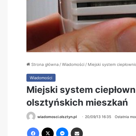
Strona główna
/
Wiadomości
/
Miejski system ciepłown
Wiadomości
Miejski system ciepłow
olsztyńskich mieszkań
wiadomosci.olsztyn.pl
20/09/13 16:35
Ostatnia mo
Facebook
X
Messenger
Share via Email