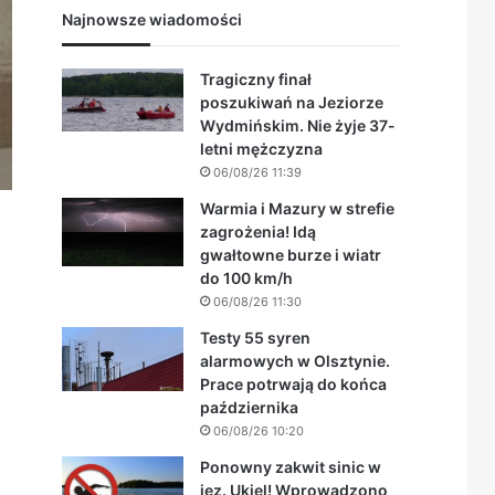
Najnowsze wiadomości
Tragiczny finał
poszukiwań na Jeziorze
Wydmińskim. Nie żyje 37-
letni mężczyzna
06/08/26 11:39
Warmia i Mazury w strefie
zagrożenia! Idą
gwałtowne burze i wiatr
do 100 km/h
06/08/26 11:30
Testy 55 syren
alarmowych w Olsztynie.
Prace potrwają do końca
października
06/08/26 10:20
Ponowny zakwit sinic w
jez. Ukiel! Wprowadzono