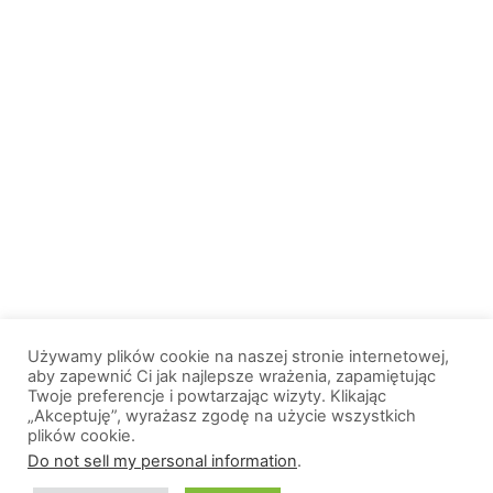
Używamy plików cookie na naszej stronie internetowej,
aby zapewnić Ci jak najlepsze wrażenia, zapamiętując
Twoje preferencje i powtarzając wizyty. Klikając
„Akceptuję”, wyrażasz zgodę na użycie wszystkich
plików cookie.
© 2013-2026, All Rights Reserved. Wszelkie prawa zastrzeżone. |
Do not sell my personal information
.
Wiadomosci.Olsztyn.pl