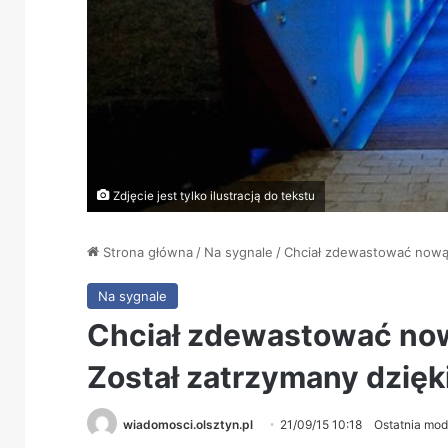
Zdjęcie jest tylko ilustracją do tekstu
Strona główna
/
Na sygnale
/
Chciał zdewastować nową 
Na sygnale
Chciał zdewastować now
Został zatrzymany dzięk
wiadomosci.olsztyn.pl
21/09/15 10:18
Ostatnia mod