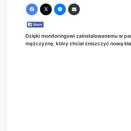
Facebook
X
Messenger
Share via Email
Dzięki monitoringowi zainstalowanemu w pa
mężczyznę, który chciał zniszczyć nową kł