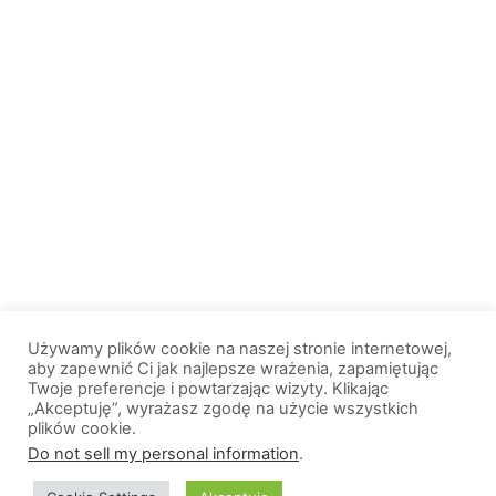
Używamy plików cookie na naszej stronie internetowej,
aby zapewnić Ci jak najlepsze wrażenia, zapamiętując
Twoje preferencje i powtarzając wizyty. Klikając
„Akceptuję”, wyrażasz zgodę na użycie wszystkich
plików cookie.
© 2013-2026, All Rights Reserved. Wszelkie prawa zastrzeżone. |
Do not sell my personal information
.
Wiadomosci.Olsztyn.pl