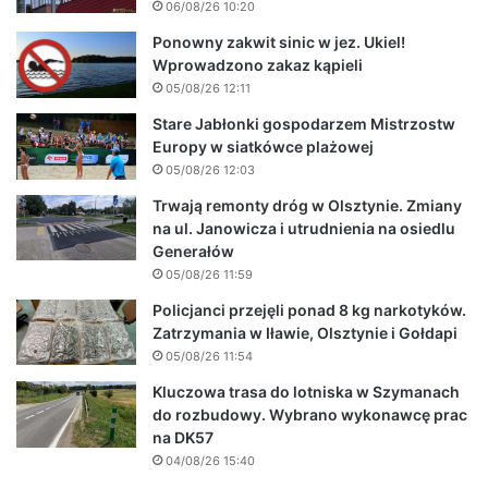
06/08/26 10:20
Ponowny zakwit sinic w jez. Ukiel!
Wprowadzono zakaz kąpieli
05/08/26 12:11
Stare Jabłonki gospodarzem Mistrzostw
Europy w siatkówce plażowej
05/08/26 12:03
Trwają remonty dróg w Olsztynie. Zmiany
na ul. Janowicza i utrudnienia na osiedlu
Generałów
05/08/26 11:59
Policjanci przejęli ponad 8 kg narkotyków.
Zatrzymania w Iławie, Olsztynie i Gołdapi
05/08/26 11:54
Kluczowa trasa do lotniska w Szymanach
do rozbudowy. Wybrano wykonawcę prac
na DK57
04/08/26 15:40