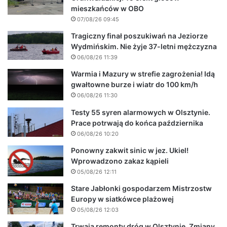
mieszkańców w OBO
07/08/26 09:45
Tragiczny finał poszukiwań na Jeziorze
Wydmińskim. Nie żyje 37-letni mężczyzna
06/08/26 11:39
Warmia i Mazury w strefie zagrożenia! Idą
gwałtowne burze i wiatr do 100 km/h
06/08/26 11:30
Testy 55 syren alarmowych w Olsztynie.
Prace potrwają do końca października
06/08/26 10:20
Ponowny zakwit sinic w jez. Ukiel!
Wprowadzono zakaz kąpieli
05/08/26 12:11
Stare Jabłonki gospodarzem Mistrzostw
Europy w siatkówce plażowej
05/08/26 12:03
Trwają remonty dróg w Olsztynie. Zmiany