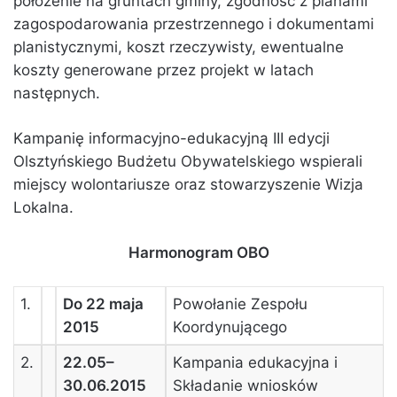
położenie na gruntach gminy, zgodność z planami
zagospodarowania przestrzennego i dokumentami
planistycznymi, koszt rzeczywisty, ewentualne
koszty generowane przez projekt w latach
następnych.
Kampanię informacyjno-edukacyjną III edycji
Olsztyńskiego Budżetu Obywatelskiego wspierali
miejscy wolontariusze oraz stowarzyszenie Wizja
Lokalna.
Harmonogram OBO
1.
Do 22 maja
Powołanie Zespołu
2015
Koordynującego
2.
22.05–
Kampania edukacyjna i
30.06.2015
Składanie wniosków