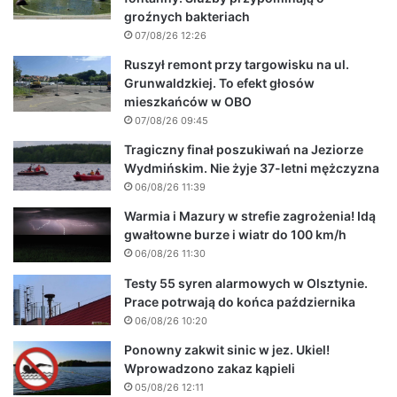
groźnych bakteriach
07/08/26 12:26
Ruszył remont przy targowisku na ul.
Grunwaldzkiej. To efekt głosów
mieszkańców w OBO
07/08/26 09:45
Tragiczny finał poszukiwań na Jeziorze
Wydmińskim. Nie żyje 37-letni mężczyzna
06/08/26 11:39
Warmia i Mazury w strefie zagrożenia! Idą
gwałtowne burze i wiatr do 100 km/h
06/08/26 11:30
Testy 55 syren alarmowych w Olsztynie.
Prace potrwają do końca października
06/08/26 10:20
Ponowny zakwit sinic w jez. Ukiel!
Wprowadzono zakaz kąpieli
05/08/26 12:11