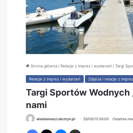
Strona główna
/
Relacje z imprez i wydarzeń
/
Targi Sp
Relacje z imprez i wydarzeń
Zdjęcia i relacje z impre
Targi Sportów Wodnych 
nami
wiadomosci.olsztyn.pl
29/06/15 06:00
Ostatnia mo
Facebook
X
Messenger
Share via Email