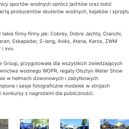
nicy sportów wodnych oprócz jachtów oraz łodzi
fertą producentów skuterów wodnych, kajaków i sprzęt
akie firmy firmy jak: Cobrey, Dobre Jachty, Cranchi,
aran, Eskapader, S-lang, Aviks, Atana, Karos, ZWM
i inni.
ne Group, przygotowała dla wszystkich zwiedzających
townictwa wodnego WOPR, regaty Olsztyn Water Show
wanie w hełmach dzwonowych i zabytkowych
one i sesje fotograficzne modelek w strojach
 konkursy z nagrodami dla publiczności.