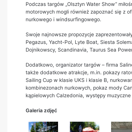
Podczas targów „Olsztyn Water Show” miłoś
motorowych mogli również zapoznać się z o
nurkowego i windsurfingowego.
Swoje najnowsze propozycje zaprezentowały t
Pegazus, Yacht-Pol, Lyte Boat, Siesta Solem
Dojnikowscy, Scandinavia, Taurus Sea Power 
Dodatkowo, organizator targów – firma Sali
także dodatkowe atrakcje, m.in. pokazy ra
Sailing Cup w klasie UKS i klasie B, nurko
kombinezonach nurkowych, pokaz mody Campi
kąpielowych Calzedonia, występy muzyczne i
Galeria zdjęć