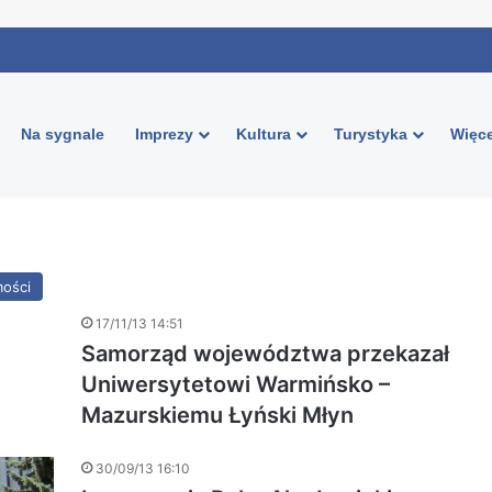
Na sygnale
Imprezy
Kultura
Turystyka
Więce
ości
17/11/13 14:51
Samorząd województwa przekazał
Uniwersytetowi Warmińsko –
Mazurskiemu Łyński Młyn
30/09/13 16:10