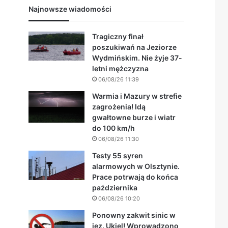
Najnowsze wiadomości
Tragiczny finał
poszukiwań na Jeziorze
Wydmińskim. Nie żyje 37-
letni mężczyzna
06/08/26 11:39
Warmia i Mazury w strefie
zagrożenia! Idą
gwałtowne burze i wiatr
do 100 km/h
06/08/26 11:30
Testy 55 syren
alarmowych w Olsztynie.
Prace potrwają do końca
października
06/08/26 10:20
Ponowny zakwit sinic w
jez. Ukiel! Wprowadzono