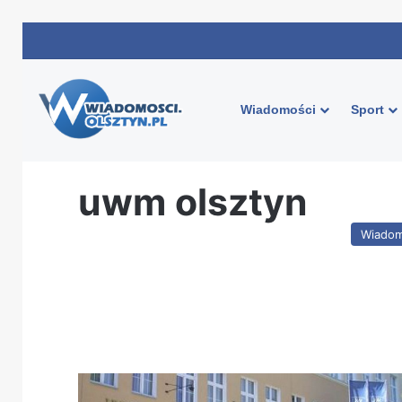
Wiadomości
Sport
Strona główna
/
uwm olsztyn
uwm olsztyn
Wiadom