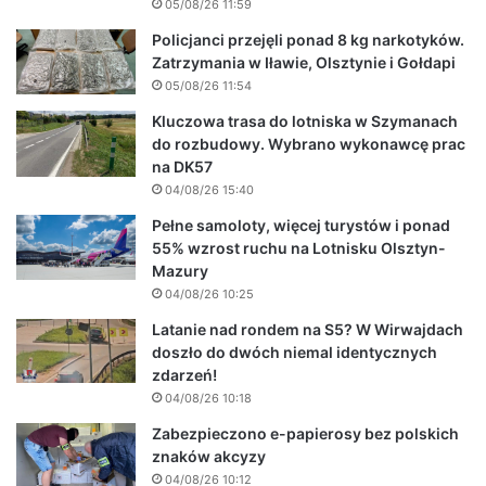
05/08/26 11:59
Policjanci przejęli ponad 8 kg narkotyków.
Zatrzymania w Iławie, Olsztynie i Gołdapi
05/08/26 11:54
Kluczowa trasa do lotniska w Szymanach
do rozbudowy. Wybrano wykonawcę prac
na DK57
04/08/26 15:40
Pełne samoloty, więcej turystów i ponad
55% wzrost ruchu na Lotnisku Olsztyn-
Mazury
04/08/26 10:25
Latanie nad rondem na S5? W Wirwajdach
doszło do dwóch niemal identycznych
zdarzeń!
04/08/26 10:18
Zabezpieczono e-papierosy bez polskich
znaków akcyzy
04/08/26 10:12