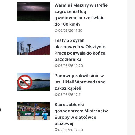
Warmia i Mazury w strefie
zagrożenia! Idą
gwałtowne burze i wiatr
do 100 km/h
06/08/26 11:30
Testy 55 syren
alarmowych w Olsztynie.
Prace potrwają do końca
października
06/08/26 10:20
Ponowny zakwit sinic w
jez. Ukiel! Wprowadzono
zakaz kąpieli
05/08/26 12:11
Stare Jabłonki
a
gospodarzem Mistrzostw
Europy w siatkówce
plażowej
05/08/26 12:03