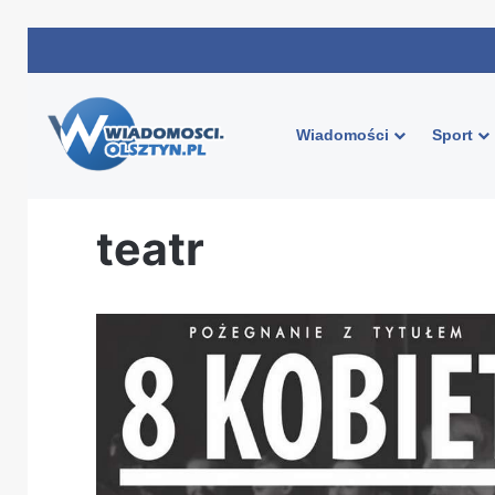
Wiadomości
Sport
Strona główna
/
teatr
teatr