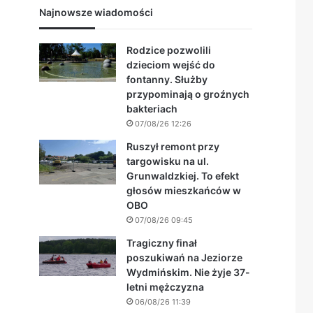
Najnowsze wiadomości
Rodzice pozwolili
dzieciom wejść do
fontanny. Służby
przypominają o groźnych
bakteriach
07/08/26 12:26
Ruszył remont przy
targowisku na ul.
Grunwaldzkiej. To efekt
głosów mieszkańców w
OBO
07/08/26 09:45
Tragiczny finał
poszukiwań na Jeziorze
Wydmińskim. Nie żyje 37-
letni mężczyzna
06/08/26 11:39