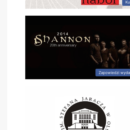
Ku
Zapowiedzi wyda