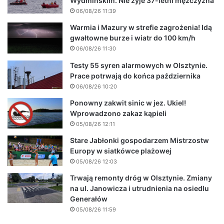
Wydmińskim. Nie żyje 37-letni mężczyzna
06/08/26 11:39
Warmia i Mazury w strefie zagrożenia! Idą
gwałtowne burze i wiatr do 100 km/h
06/08/26 11:30
Testy 55 syren alarmowych w Olsztynie.
Prace potrwają do końca października
06/08/26 10:20
Ponowny zakwit sinic w jez. Ukiel!
Wprowadzono zakaz kąpieli
05/08/26 12:11
Stare Jabłonki gospodarzem Mistrzostw
Europy w siatkówce plażowej
05/08/26 12:03
Trwają remonty dróg w Olsztynie. Zmiany
na ul. Janowicza i utrudnienia na osiedlu
Generałów
05/08/26 11:59