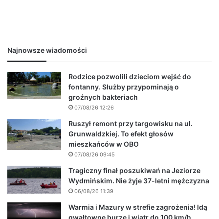
Najnowsze wiadomości
Rodzice pozwolili dzieciom wejść do
fontanny. Służby przypominają o
groźnych bakteriach
07/08/26 12:26
Ruszył remont przy targowisku na ul.
Grunwaldzkiej. To efekt głosów
mieszkańców w OBO
07/08/26 09:45
Tragiczny finał poszukiwań na Jeziorze
Wydmińskim. Nie żyje 37-letni mężczyzna
06/08/26 11:39
Warmia i Mazury w strefie zagrożenia! Idą
gwałtowne burze i wiatr do 100 km/h