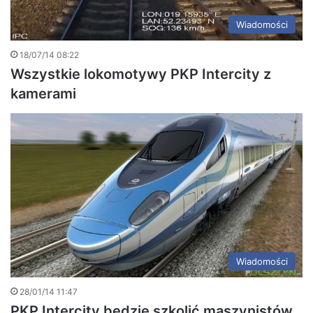
Wiadomości
18/07/14 08:22
Wszystkie lokomotywy PKP Intercity z
kamerami
Wiadomości
28/01/14 11:47
PKP Intercity będzie szkolić maszynistów