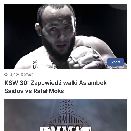
Sport
14/02/15 07:00
KSW 30: Zapowiedź walki Aslambek
Saidov vs Rafał Moks