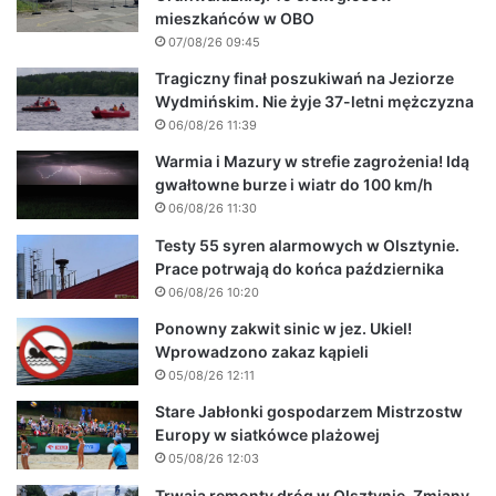
mieszkańców w OBO
07/08/26 09:45
Tragiczny finał poszukiwań na Jeziorze
Wydmińskim. Nie żyje 37-letni mężczyzna
06/08/26 11:39
Warmia i Mazury w strefie zagrożenia! Idą
gwałtowne burze i wiatr do 100 km/h
06/08/26 11:30
Testy 55 syren alarmowych w Olsztynie.
Prace potrwają do końca października
06/08/26 10:20
Ponowny zakwit sinic w jez. Ukiel!
Wprowadzono zakaz kąpieli
05/08/26 12:11
Stare Jabłonki gospodarzem Mistrzostw
Europy w siatkówce plażowej
05/08/26 12:03
Trwają remonty dróg w Olsztynie. Zmiany