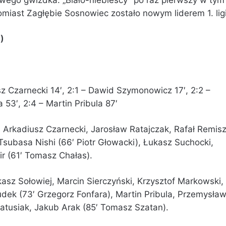
omiast Zagłębie Sosnowiec zostało nowym liderem 1. ligi
)
usz Czarnecki 14′, 2:1 – Dawid Szymonowicz 17′, 2:2 –
 53′, 2:4 – Martin Pribula 87′
 Arkadiusz Czarnecki, Jarosław Ratajczak, Rafał Remisz
Tsubasa Nishi (66′ Piotr Głowacki), Łukasz Suchocki,
r (61′ Tomasz Chałas).
asz Sołowiej, Marcin Sierczyński, Krzysztof Markowski,
dek (73′ Grzegorz Fonfara), Martin Pribula, Przemysła
Matusiak, Jakub Arak (85′ Tomasz Szatan).