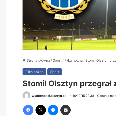
Strona główna
/
Sport
/
Piłka nożna
/
Stomil Olsztyn prz
Piłka nożna
Sport
Stomil Olsztyn przegrał
wiadomosci.olsztyn.pl
16/10/15 22:38
Ostatnia mod
Facebook
X
Messenger
Share via Email