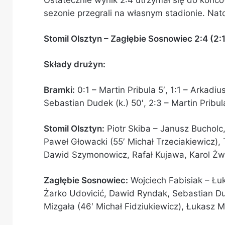
sezonie przegrali na własnym stadionie. Nat
Stomil Olsztyn – Zagłębie Sosnowiec 2:4 (2:1
Składy drużyn:
Bramki:
0:1 – Martin Pribula 5′, 1:1 – Arkadi
Sebastian Dudek (k.) 50′, 2:3 – Martin Pribula
Stomil Olsztyn:
Piotr Skiba – Janusz Bucholc,
Paweł Głowacki (55′ Michał Trzeciakiewicz), 
Dawid Szymonowicz, Rafał Kujawa, Karol Żwi
Zagłębie Sosnowiec:
Wojciech Fabisiak – Łuk
Żarko Udovicić, Dawid Ryndak, Sebastian Du
Mizgała (46′ Michał Fidziukiewicz), Łukasz 