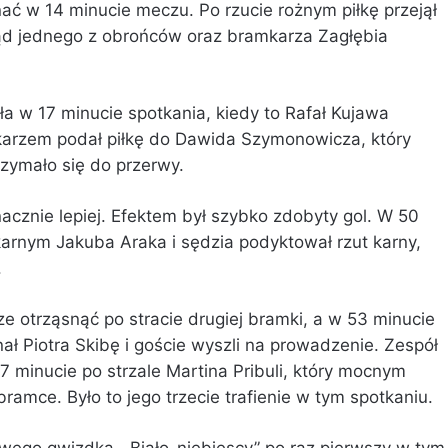
nać w 14 minucie meczu. Po rzucie rożnym piłkę przejął
łąd jednego z obrońców oraz bramkarza Zagłębia
a w 17 minucie spotkania, kiedy to Rafał Kujawa
karzem podał piłkę do Dawida Szymonowicza, który
rzymało się do przerwy.
znacznie lepiej. Efektem był szybko zdobyty gol. W 50
karnym Jakuba Araka i sędzia podyktował rzut karny,
.
cze otrząsnąć po stracie drugiej bramki, a w 53 minucie
ał Piotra Skibę i goście wyszli na prowadzenie. Zespół
 minucie po strzale Martina Pribuli, który mocnym
ramce. Było to jego trzecie trafienie w tym spotkaniu.
owego gwizdka. „Biało-niebiescy” po raz pierwszy w tym