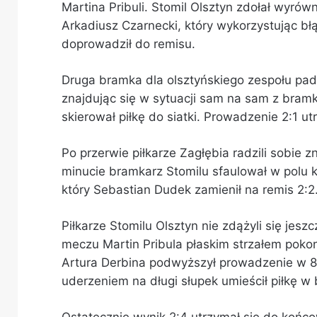
Martina Pribuli. Stomil Olsztyn zdołał wyrów
Arkadiusz Czarnecki, który wykorzystując b
doprowadził do remisu.
Druga bramka dla olsztyńskiego zespołu padł
znajdując się w sytuacji sam na sam z bram
skierował piłkę do siatki. Prowadzenie 2:1 ut
Po przerwie piłkarze Zagłębia radzili sobie 
minucie bramkarz Stomilu sfaulował w polu 
który Sebastian Dudek zamienił na remis 2:2
Piłkarze Stomilu Olsztyn nie zdążyli się jesz
meczu Martin Pribula płaskim strzałem pokon
Artura Derbina podwyższył prowadzenie w 87
uderzeniem na długi słupek umieścił piłkę w b
Ostatecznie wynik 2:4 utrzymał się do końc