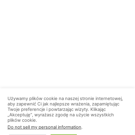
Używamy plików cookie na naszej stronie internetowej,
aby zapewnić Ci jak najlepsze wrażenia, zapamiętując
Twoje preferencje i powtarzając wizyty. Klikając
„Akceptuję”, wyrażasz zgodę na użycie wszystkich
plików cookie.
© 2013-2026, All Rights Reserved. Wszelkie prawa zastrzeżone. |
Do not sell my personal information
.
Wiadomosci.Olsztyn.pl