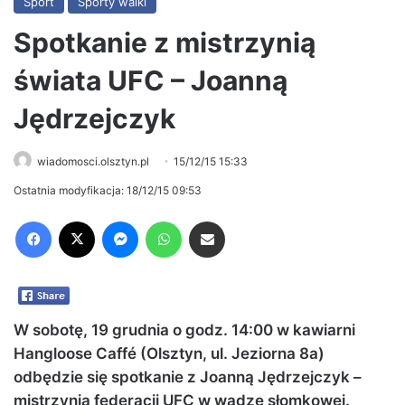
Sport
Sporty walki
Spotkanie z mistrzynią
świata UFC – Joanną
Jędrzejczyk
wiadomosci.olsztyn.pl
15/12/15 15:33
Ostatnia modyfikacja: 18/12/15 09:53
Facebook
X
Messenger
WhatsApp
Share via Email
W sobotę, 19 grudnia o godz. 14:00 w kawiarni
Hangloose Caffé (Olsztyn, ul. Jeziorna 8a)
odbędzie się spotkanie z Joanną Jędrzejczyk –
mistrzynią federacji UFC w wadze słomkowej.