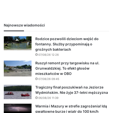
Najnowsze wiadomości
Rodzice pozwolili dzieciom wejść do
fontanny. Służby przypominają o
groźnych bakteriach
07/08/26 12:26
Ruszył remont przy targowisku na ul.
Grunwaldzkiej. To efekt głosów
mieszkańców w OBO
07/08/26 09:45
Tragiczny finał poszukiwań na Jeziorze
Wydmińskim. Nie żyje 37-letni mężczyzna
06/08/26 11:39
Warmia i Mazury w strefie zagrożenia! Idą
gwałtowne burze i wiatr do 100 km/h