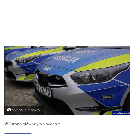
fot. policja.gov.pl
Strona główna
/
Na sygnale