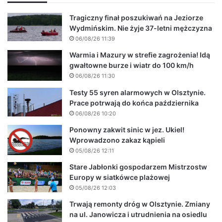
Tragiczny finał poszukiwań na Jeziorze
Wydmińskim. Nie żyje 37-letni mężczyzna
06/08/26 11:39
Warmia i Mazury w strefie zagrożenia! Idą
gwałtowne burze i wiatr do 100 km/h
06/08/26 11:30
Testy 55 syren alarmowych w Olsztynie.
Prace potrwają do końca października
06/08/26 10:20
Ponowny zakwit sinic w jez. Ukiel!
Wprowadzono zakaz kąpieli
05/08/26 12:11
Stare Jabłonki gospodarzem Mistrzostw
Europy w siatkówce plażowej
05/08/26 12:03
Trwają remonty dróg w Olsztynie. Zmiany
na ul. Janowicza i utrudnienia na osiedlu