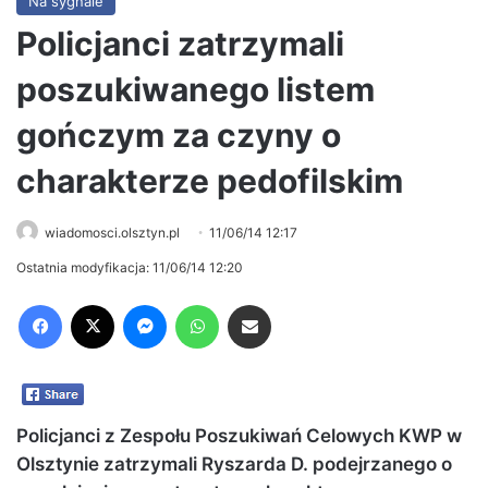
Na sygnale
Policjanci zatrzymali
poszukiwanego listem
gończym za czyny o
charakterze pedofilskim
wiadomosci.olsztyn.pl
11/06/14 12:17
Ostatnia modyfikacja: 11/06/14 12:20
Facebook
X
Messenger
WhatsApp
Share via Email
Policjanci z Zespołu Poszukiwań Celowych KWP w
Olsztynie zatrzymali Ryszarda D. podejrzanego o