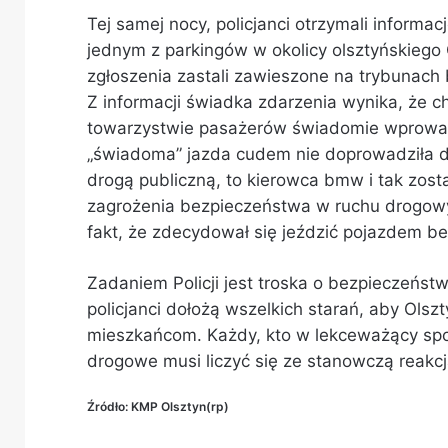
Tej samej nocy, policjanci otrzymali informa
jednym z parkingów w okolicy olsztyńskiego 
zgłoszenia zastali zawieszone na trybunach
Z informacji świadka zdarzenia wynika, że
towarzystwie pasażerów świadomie wprowad
„świadoma” jazda cudem nie doprowadziła do
drogą publiczną, to kierowca bmw i tak zos
zagrożenia bezpieczeństwa w ruchu drogow
fakt, że zdecydował się jeździć pojazdem b
Zadaniem Policji jest troska o bezpieczeńs
policjanci dołożą wszelkich starań, aby Ols
mieszkańcom. Każdy, kto w lekceważący sp
drogowe musi liczyć się ze stanowczą reakcją 
Źródło: KMP Olsztyn(rp)