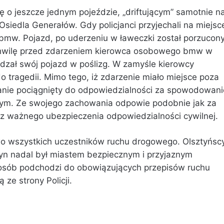
cję o jeszcze jednym pojeździe, „driftującym” samotnie n
Osiedla Generałów. Gdy policjanci przyjechali na miejsc
 bmw. Pojazd, po uderzeniu w ławeczki został porzucony
 chwilę przed zdarzeniem kierowca osobowego bmw w
zał swój pojazd w poślizg. W zamyśle kierowcy
 tragedii. Mimo tego, iż zdarzenie miało miejsce poza
tanie pociągnięty do odpowiedzialności za spowodowani
ym. Ze swojego zachowania odpowie podobnie jak za
ez ważnego ubezpieczenia odpowiedzialności cywilnej.
two wszystkich uczestników ruchu drogowego. Olsztyńsc
ztyn nadal był miastem bezpiecznym i przyjaznym
osób podchodzi do obowiązujących przepisów ruchu
ze strony Policji.