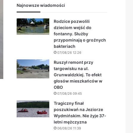
Najnowsze wiadomości
Rodzice pozwolili
dzieciom wejść do
fontanny. Służby
przypominają o groźnych
bakteriach
07/08/26 12:26
Ruszył remont przy
targowisku na ul.
Grunwaldzkiej. To efekt
głosów mieszkańców w
OBO
07/08/26 09:45
Tragiczny finał
poszukiwań na Jeziorze
Wydmińskim. Nie żyje 37-
letni mężczyzna
06/08/26 11:39