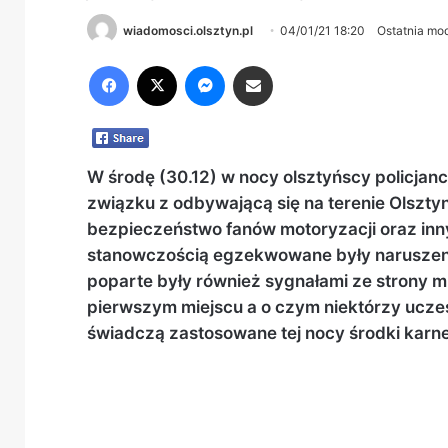
wiadomosci.olsztyn.pl
04/01/21 18:20
Ostatnia mod
Facebook
X
Messenger
Share via Email
W środę (30.12) w nocy olsztyńscy policjan
związku z odbywającą się na terenie Olsztyn
bezpieczeństwo fanów motoryzacji oraz inn
stanowczością egzekwowane były naruszeni
poparte były również sygnałami ze strony 
pierwszym miejscu a o czym niektórzy ucze
świadczą zastosowane tej nocy środki karne