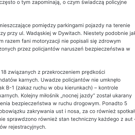
y często o tym zapominają, o czym świadczą policyjne
zemieszczające pomiędzy parkingami pojazdy na terenie
o czy przy ul. Wadąskiej w Dywitach. Niestety podobnie ja
m razem fani motoryzacji nie popisali się zdrowym
dzonych przez policjantów naruszeń bezpieczeństwa w
m 18 związanych z przekroczeniem prędkości
datów karnych. Uwadze policjantów nie umknęło
ak B-1 (zakaz ruchu w obu kierunkach) – kontrole
nych. Kolejny miłośnik „nocnej jazdy” został ukarany
nia bezpieczeństwa w ruchu drogowym. Ponadto 5
obowiązku zakrywania ust i nosa, za co również spotka
ie sprawdzono również stan techniczny każdego z aut 
w rejestracyjnych.