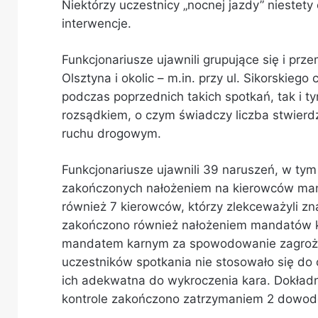
Niektórzy uczestnicy „nocnej jazdy” niestet
interwencje.
Funkcjonariusze ujawnili grupujące się i pr
Olsztyna i okolic – m.in. przy ul. Sikorskieg
podczas poprzednich takich spotkań, tak i ty
rozsądkiem, o czym świadczy liczba stwier
ruchu drogowym.
Funkcjonariusze ujawnili 39 naruszeń, w ty
zakończonych nałożeniem na kierowców man
również 7 kierowców, którzy zlekceważyli zn
zakończono również nałożeniem mandatów kar
mandatem karnym za spowodowanie zagroże
uczestników spotkania nie stosowało się do 
ich adekwatna do wykroczenia kara. Dokładn
kontrole zakończono zatrzymaniem 2 dowodó