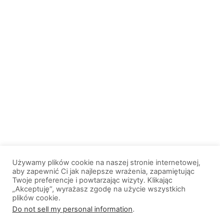
Używamy plików cookie na naszej stronie internetowej,
aby zapewnić Ci jak najlepsze wrażenia, zapamiętując
Twoje preferencje i powtarzając wizyty. Klikając
„Akceptuję”, wyrażasz zgodę na użycie wszystkich
plików cookie.
© 2013-2026, All Rights Reserved. Wszelkie prawa zastrzeżone. |
Do not sell my personal information
.
Wiadomosci.Olsztyn.pl