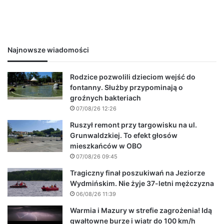
Najnowsze wiadomości
Rodzice pozwolili dzieciom wejść do
fontanny. Służby przypominają o
groźnych bakteriach
07/08/26 12:26
Ruszył remont przy targowisku na ul.
Grunwaldzkiej. To efekt głosów
mieszkańców w OBO
07/08/26 09:45
Tragiczny finał poszukiwań na Jeziorze
Wydmińskim. Nie żyje 37-letni mężczyzna
06/08/26 11:39
Warmia i Mazury w strefie zagrożenia! Idą
gwałtowne burze i wiatr do 100 km/h