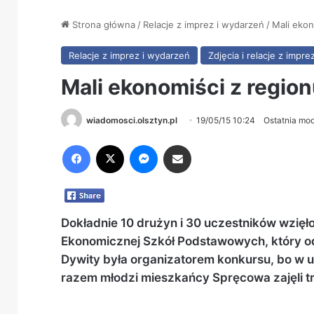
Strona główna
/
Relacje z imprez i wydarzeń
/
Mali ekon
Relacje z imprez i wydarzeń
Zdjęcia i relacje z impre
Mali ekonomiści z regio
wiadomosci.olsztyn.pl
19/05/15 10:24
Ostatnia mod
Facebook
X
Messenger
Share via Email
Dokładnie 10 drużyn i 30 uczestników wzięł
Ekonomicznej Szkół Podstawowych, który od
Dywity była organizatorem konkursu, bo w 
razem młodzi mieszkańcy Spręcowa zajęli tr