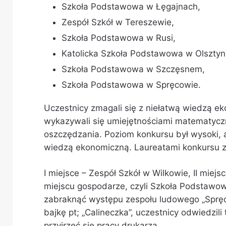
Szkoła Podstawowa w Łęgajnach,
Zespół Szkół w Tereszewie,
Szkoła Podstawowa w Rusi,
Katolicka Szkoła Podstawowa w Olsztyn
Szkoła Podstawowa w Szczęsnem,
Szkoła Podstawowa w Spręcowie.
Uczestnicy zmagali się z niełatwą wiedzą 
wykazywali się umiejętnościami matematycz
oszczędzania. Poziom konkursu był wysoki, a
wiedzą ekonomiczną. Laureatami konkursu zo
I miejsce – Zespół Szkół w Wilkowie, II mie
miejscu gospodarze, czyli Szkoła Podstawo
zabraknąć występu zespołu ludowego „Spręcow
bajkę pt; „Calineczka”, uczestnicy odwiedzili
przyjrzeć się pracy drukarza.