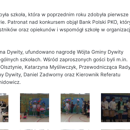
była szkoła, która w poprzednim roku zdobyła pierwsze
e. Patronat nad konkursem objął Bank Polski PKO, któr
tników oraz opiekunów i wspomógł szkołę w organizacj
mina Dywity, ufundowano nagrodę Wójta Gminy Dywity
ólnych szkołach. Wśród zaproszonych gości byli m.in.
 Olsztynie, Katarzyna Myśliwczyk, Przewodnicząca Rad
y Dywity, Daniel Zadworny oraz Kierownik Referatu
midowicz.