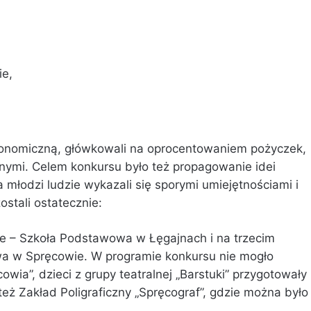
ie,
ekonomiczną, główkowali na oprocentowaniem pożyczek,
nymi. Celem konkursu było też propagowanie idei
 młodzi ludzie wykazali się sporymi umiejętnościami i
stali ostatecznie:
jsce – Szkoła Podstawowa w Łęgajnach i na trzecim
wa w Spręcowie. W programie konkursu nie mogło
ia”, dzieci z grupy teatralnej „Barstuki” przygotowały
 też Zakład Poligraficzny „Spręcograf”, gdzie można było