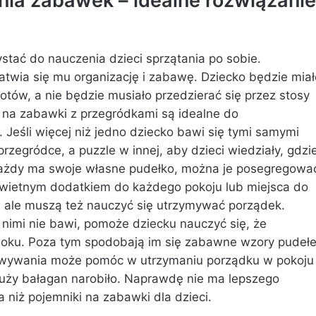
ia zabawek – idealne rozwiązanie
tać do nauczenia dzieci sprzątania po sobie.
atwia się mu organizację i zabawę. Dziecko będzie miał
tów, a nie będzie musiało przedzierać się przez stosy
 na zabawki z przegródkami są idealne do
eśli więcej niż jedno dziecko bawi się tymi samymi
zegródce, a puzzle w innej, aby dzieci wiedziały, gdzi
 każdy ma swoje własne pudełko, można je posegregowa
 świetnym dodatkiem do każdego pokoju lub miejsca do
, ale muszą też nauczyć się utrzymywać porządek.
 nimi nie bawi, pomoże dziecku nauczyć się, że
doku. Poza tym spodobają im się zabawne wzory pudeł
howywania może pomóc w utrzymaniu porządku w pokoju
duży bałagan narobiło. Naprawdę nie ma lepszego
 niż pojemniki na zabawki dla dzieci.