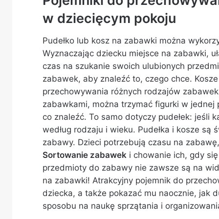
Pojemniki do przechowywan
w dziecięcym pokoju
Pudełko lub kosz na zabawki można wykorzys
Wyznaczając dziecku miejsce na zabawki, uł
czas na szukanie swoich ulubionych przedmio
zabawek, aby znaleźć to, czego chce. Kosze
przechowywania różnych rodzajów zabawek. J
zabawkami, można trzymać figurki w jednej pr
co znaleźć. To samo dotyczy pudełek: jeśli
według rodzaju i wieku. Pudełka i kosze są
zabawy. Dzieci potrzebują czasu na zabawę
Sortowanie zabawek
i chowanie ich, gdy się
przedmioty do zabawy nie zawsze są na wi
na zabawki! Atrakcyjny pojemnik do przec
dziecka, a także pokazać mu naocznie, jak 
sposobu na naukę sprzątania i organizowania