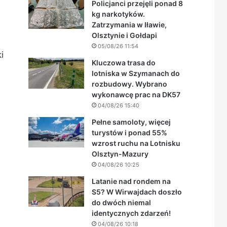
Policjanci przejęli ponad 8
kg narkotyków.
Zatrzymania w Iławie,
Olsztynie i Gołdapi
05/08/26 11:54
i
Kluczowa trasa do
lotniska w Szymanach do
rozbudowy. Wybrano
wykonawcę prac na DK57
04/08/26 15:40
Pełne samoloty, więcej
turystów i ponad 55%
wzrost ruchu na Lotnisku
Olsztyn-Mazury
04/08/26 10:25
Latanie nad rondem na
S5? W Wirwajdach doszło
do dwóch niemal
identycznych zdarzeń!
04/08/26 10:18