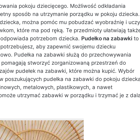
owania pokoju dziecięcego. Możliwość odkładania
ietny sposób na utrzymanie porządku w pokoju dziecka.
 dziecka, można pomóc mu pobudzać wyobraźnię i ucz
wkom, które ma pod ręką. Te przedmioty ułatwiają takż
ra odpowiada potrzebom dziecka.
Pudełko na zabawki
to
h potrzebujesz, aby zapewnić swojemu dziecku
ortowo. Pudełka na zabawki służą do przechowywania
e pomagają stworzyć zorganizowaną przestrzeń do
odzajów pudełek na zabawki, które można kupić. Wybór
ów poszukujących pudełka na zabawki do pokoju dziecka
inowych, metalowych, plastikowych, a nawet
omoże utrzymać zabawki w porządku i trzymać je z dal