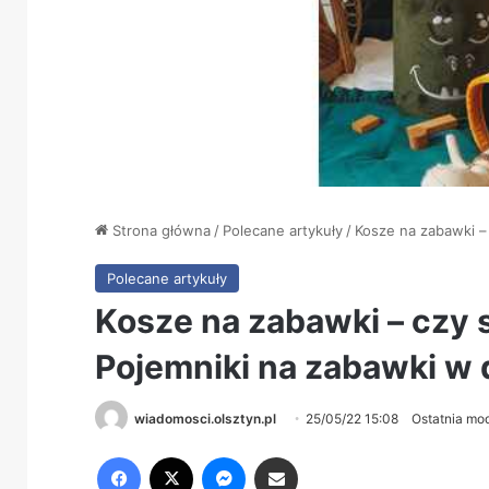
Strona główna
/
Polecane artykuły
/
Kosze na zabawki –
Polecane artykuły
Kosze na zabawki – czy
Pojemniki na zabawki w 
wiadomosci.olsztyn.pl
25/05/22 15:08
Ostatnia mod
Facebook
X
Messenger
Share via Email