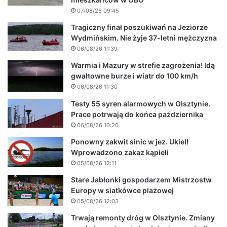
07/08/26 09:45
Tragiczny finał poszukiwań na Jeziorze
Wydmińskim. Nie żyje 37-letni mężczyzna
06/08/26 11:39
Warmia i Mazury w strefie zagrożenia! Idą
gwałtowne burze i wiatr do 100 km/h
06/08/26 11:30
Testy 55 syren alarmowych w Olsztynie.
Prace potrwają do końca października
06/08/26 10:20
Ponowny zakwit sinic w jez. Ukiel!
Wprowadzono zakaz kąpieli
05/08/26 12:11
Stare Jabłonki gospodarzem Mistrzostw
Europy w siatkówce plażowej
05/08/26 12:03
Trwają remonty dróg w Olsztynie. Zmiany