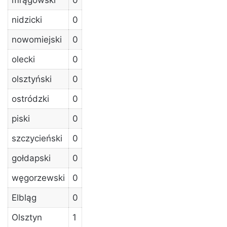
nidzicki
0
nowomiejski
0
olecki
0
olsztyński
0
ostródzki
0
piski
0
szczycieński
0
gołdapski
0
węgorzewski
0
Elbląg
0
Olsztyn
1