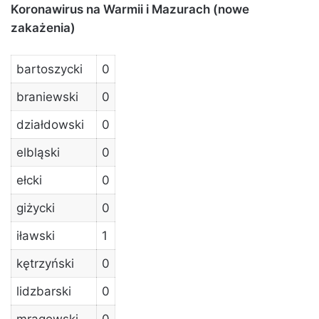
Koronawirus na Warmii i Mazurach (nowe
zakażenia)
bartoszycki
0
braniewski
0
działdowski
0
elbląski
0
ełcki
0
giżycki
0
iławski
1
kętrzyński
0
lidzbarski
0
mrągowski
0