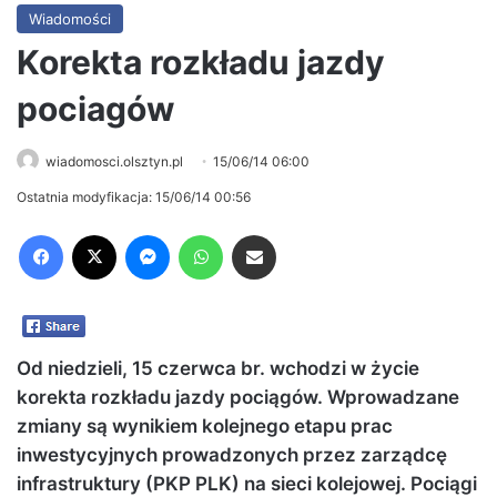
Wiadomości
Korekta rozkładu jazdy
pociagów
wiadomosci.olsztyn.pl
15/06/14 06:00
Ostatnia modyfikacja: 15/06/14 00:56
Facebook
X
Messenger
WhatsApp
Share via Email
Od niedzieli, 15 czerwca br. wchodzi w życie
korekta rozkładu jazdy pociągów. Wprowadzane
zmiany są wynikiem kolejnego etapu prac
inwestycyjnych prowadzonych przez zarządcę
infrastruktury (PKP PLK) na sieci kolejowej. Pociągi