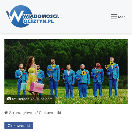
Menu
fot. screen YouTube.com
Strona główna
/
Ciekawostki
Ciekawostki