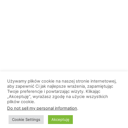
Używamy plików cookie na naszej stronie internetowej,
aby zapewnić Ci jak najlepsze wrażenia, zapamiętując
Twoje preferencje i powtarzając wizyty. Klikając
„Akceptuję”, wyrażasz zgodę na użycie wszystkich
plików cookie.
© 2013-2026, All Rights Reserved. Wszelkie prawa zastrzeżone. |
Do not sell my personal information
.
Wiadomosci.Olsztyn.pl
Cookie Settings
Akceptuję
O nas
Logo portalu
Polityka prywatności
Kontakt