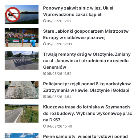
Ponowny zakwit sinic w jez. Ukiel!
Wprowadzono zakaz kąpieli
05/08/26 12:11
Stare Jabłonki gospodarzem Mistrzostw
Europy w siatkówce plażowej
05/08/26 12:03
Trwają remonty dróg w Olsztynie. Zmiany
na ul. Janowicza i utrudnienia na osiedlu
Generałów
05/08/26 11:59
Policjanci przejęli ponad 8 kg narkotyków.
Zatrzymania w Iławie, Olsztynie i Gołdapi
05/08/26 11:54
Kluczowa trasa do lotniska w Szymanach
do rozbudowy. Wybrano wykonawcę prac
na DK57
04/08/26 15:40
Pełne samoloty, więcej turystów i ponad