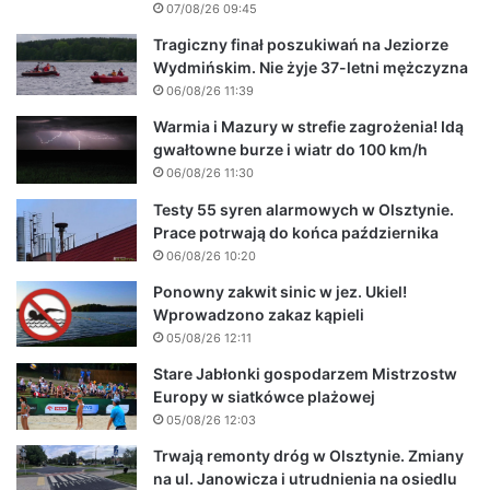
07/08/26 09:45
Tragiczny finał poszukiwań na Jeziorze
Wydmińskim. Nie żyje 37-letni mężczyzna
06/08/26 11:39
Warmia i Mazury w strefie zagrożenia! Idą
gwałtowne burze i wiatr do 100 km/h
06/08/26 11:30
Testy 55 syren alarmowych w Olsztynie.
Prace potrwają do końca października
06/08/26 10:20
Ponowny zakwit sinic w jez. Ukiel!
Wprowadzono zakaz kąpieli
05/08/26 12:11
Stare Jabłonki gospodarzem Mistrzostw
Europy w siatkówce plażowej
05/08/26 12:03
Trwają remonty dróg w Olsztynie. Zmiany
na ul. Janowicza i utrudnienia na osiedlu