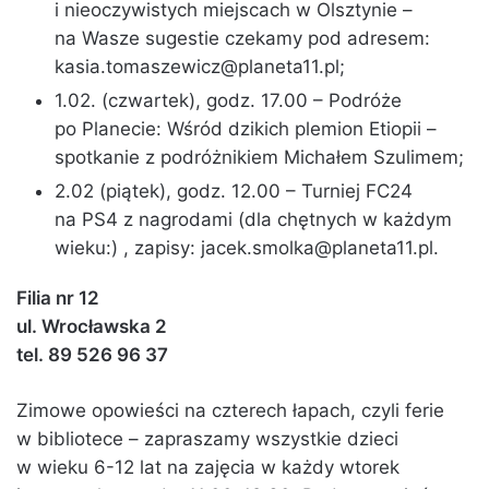
i nieoczywistych miejscach w Olsztynie –
na Wasze sugestie czekamy pod adresem:
kasia.tomaszewicz@planeta11.pl
;
1.02. (czwartek), godz. 17.00 – Podróże
po Planecie: Wśród dzikich plemion Etiopii –
spotkanie z podróżnikiem Michałem Szulimem;
2.02 (piątek), godz. 12.00 – Turniej FC24
na PS4 z nagrodami (dla chętnych w każdym
wieku:) , zapisy:
jacek.smolka@planeta11.pl
.
Filia nr 12
ul. Wrocławska 2
tel. 89 526 96 37
Zimowe opowieści na czterech łapach, czyli ferie
w bibliotece – zapraszamy wszystkie dzieci
w wieku 6-12 lat na zajęcia w każdy wtorek