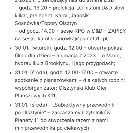
z 2023 r. przenoszący nas do świata D&D
– godz. 13.20 – prelekcja: „O historii D&D słów
kilka”, prelegent: Karol „Janosik”
Sosnówka/Topory Olsztyn
– od godz. 14.00 – sesje RPG w D&D – ZAPISY
na sesje:
karol.sosnowka@planeta11.pl
;
30.01. (wtorek), godz. 12.00 – otwarty pokaz
filmu dla dzieci – animacja z 2023 r. o Mario,
hydrauliku z Brooklynu, i jego przygodach;
31.01. (środa), godz. 12.00-17.00 – otwarte
spotkanie z planszówkami – dla całych rodzin;
współorganizator: Olsztyński Klub Gier
Planszowych K11;
31.01. (środa) – „Subiektywny przewodnik
po Olsztynie” – zapraszamy Czytelników
Planety 11 do stworzenia razem z nami
miniprzewodnika po ciekawych