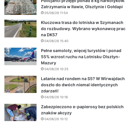
Policjanci przejęli ponad 8 kg narkotyków.
Zatrzymania w Iławie, Olsztynie i Gołdapi
05/08/26 11:54
Kluczowa trasa do lotniska w Szymanach
do rozbudowy. Wybrano wykonawcę prac
na DK57
04/08/26 15:40
Pełne samoloty, więcej turystów i ponad
55% wzrost ruchu na Lotnisku Olsztyn-
Mazury
04/08/26 10:25
Latanie nad rondem na S5? W Wirwajdach
doszło do dwóch niemal identycznych
zdarzeń!
04/08/26 10:18
Zabezpieczono e-papierosy bez polskich
znaków akcyzy
04/08/26 10:12