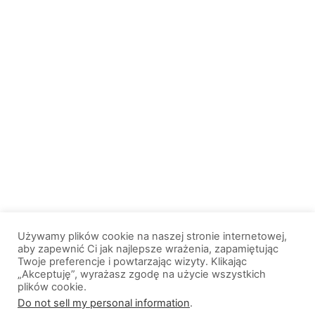
Używamy plików cookie na naszej stronie internetowej,
aby zapewnić Ci jak najlepsze wrażenia, zapamiętując
Twoje preferencje i powtarzając wizyty. Klikając
„Akceptuję”, wyrażasz zgodę na użycie wszystkich
plików cookie.
© 2013-2026, All Rights Reserved. Wszelkie prawa zastrzeżone. |
Do not sell my personal information
.