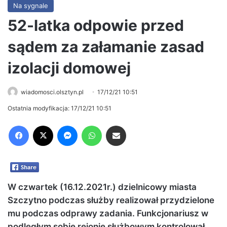
Na sygnale
52-latka odpowie przed
sądem za załamanie zasad
izolacji domowej
wiadomosci.olsztyn.pl
17/12/21 10:51
Ostatnia modyfikacja: 17/12/21 10:51
Facebook
X
Messenger
WhatsApp
Share via Email
W czwartek (16.12.2021r.) dzielnicowy miasta
Szczytno podczas służby realizował przydzielone
mu podczas odprawy zadania. Funkcjonariusz w
podległym sobie rejonie służbowym kontrolował