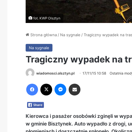
fot. KWP Olsztyn
Strona główna
/
Na sygnale
/
Tragiczny wypadek na tra
Na sygnale
Tragiczny wypadek na tr
wiadomosci.olsztyn.pl
17/11/15 10:58
Ostatnia mody
Facebook
X
Messenger
Share via Email
Kierowca i pasażer osobówki zginęli w wypa
w gminie Bisztynek. Auto wypadło z drogi, 
płomieniach i doszczętnie spłonęło. Okoliczn