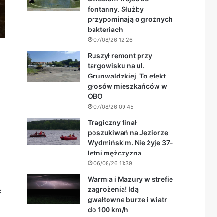
fontanny. Służby
przypominają o groźnych
bakteriach
07/08/26 12:26
Ruszył remont przy
targowisku na ul.
Grunwaldzkiej. To efekt
głosów mieszkańców w
OBO
07/08/26 09:45
Tragiczny finał
poszukiwań na Jeziorze
Wydmińskim. Nie żyje 37-
letni mężczyzna
06/08/26 11:39
Warmia i Mazury w strefie
zagrożenia! Idą
c
gwałtowne burze i wiatr
do 100 km/h