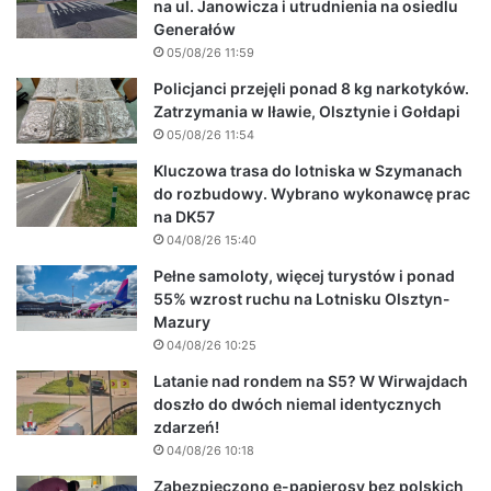
na ul. Janowicza i utrudnienia na osiedlu
Generałów
05/08/26 11:59
Policjanci przejęli ponad 8 kg narkotyków.
Zatrzymania w Iławie, Olsztynie i Gołdapi
05/08/26 11:54
Kluczowa trasa do lotniska w Szymanach
do rozbudowy. Wybrano wykonawcę prac
na DK57
04/08/26 15:40
Pełne samoloty, więcej turystów i ponad
55% wzrost ruchu na Lotnisku Olsztyn-
Mazury
04/08/26 10:25
Latanie nad rondem na S5? W Wirwajdach
doszło do dwóch niemal identycznych
zdarzeń!
04/08/26 10:18
Zabezpieczono e-papierosy bez polskich