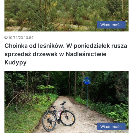
Wiadomości
10/12/20 10:54
Choinka od leśników. W poniedziałek rusza
sprzedaż drzewek w Nadleśnictwie
Kudypy
Wiadomości